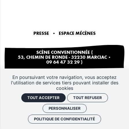
PRESSE
ESPACE MÉCÈNES
SCÈNE CONVENTIONNÉE {
53, CHEMIN DE RONDE - 32230 MARCIAC
•
09 64 47 32 29
}
Plan du site
Politique de confidentialité
CGV
En poursuivant votre navigation, vous acceptez
l'utilisation de services tiers pouvant installer des
Mentions légales
Gestion des cookies
cookies
Retrouver vos commandes
J'ai un code promo
Retrouver vos commandes
TOUT ACCEPTER
TOUT REFUSER
PERSONNALISER
POLITIQUE DE CONFIDENTIALITÉ