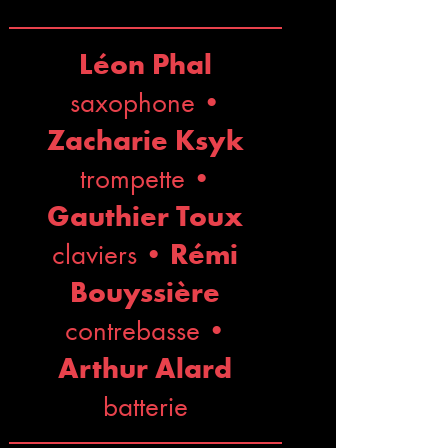
Léon Phal
saxophone
•
Zacharie Ksyk
trompette
•
Gauthier Toux
claviers •
Rémi
Bouyssière
contrebasse •
Arthur Alard
batterie