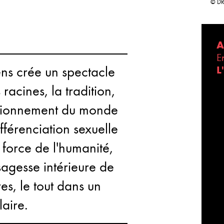
© D
A
E
rens crée un spectacle
L
racines, la tradition,
nctionnement du monde
fférenciation sexuelle
a force de l'humanité,
 sagesse intérieure de
es, le tout dans un
laire.