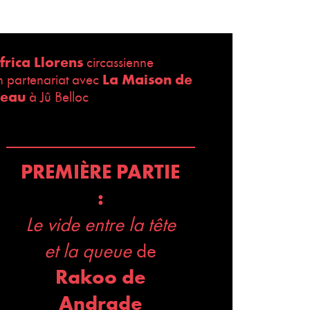
R
frica Llorens
circassienne
La Maison de
n partenariat avec
'eau
à Jû Belloc
PREMIÈRE PARTIE
:
Le vide entre la tête
et la queue
de
Rakoo de
Andrade