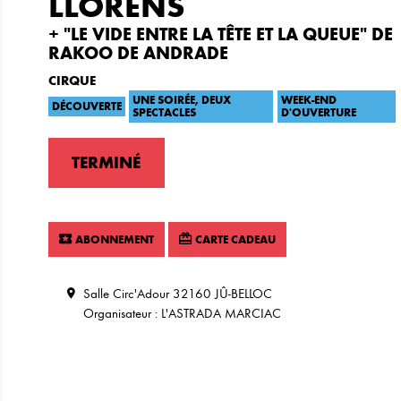
LLORENS
+ "LE VIDE ENTRE LA TÊTE ET LA QUEUE" DE
RAKOO DE ANDRADE
CIRQUE
UNE SOIRÉE, DEUX
WEEK-END
DÉCOUVERTE
SPECTACLES
D'OUVERTURE
TERMINÉ
ABONNEMENT
CARTE CADEAU
Salle Circ'Adour 32160 JÛ-BELLOC
Organisateur : L'ASTRADA MARCIAC