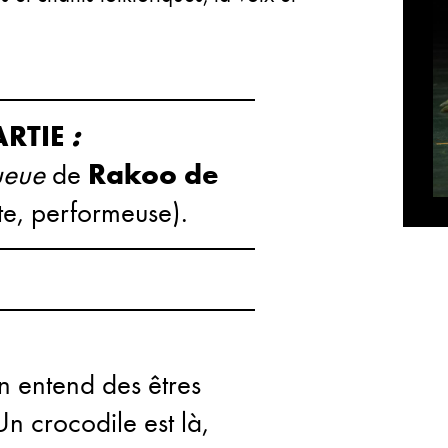
ARTIE
:
queue
de
Rakoo de
te, performeuse).
n entend des êtres
Un crocodile est là,