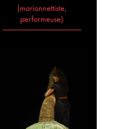
(marionnettiste,
performeuse)