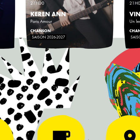
21H00
21H
KEREN ANN
VI
Paris Amour
Un le
CHANSON
CHA
SAISON 2026-2027
SAIS