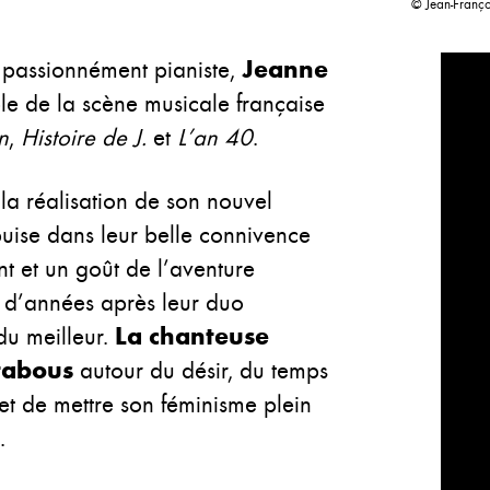
© Jean-Franço
t passionnément pianiste,
Jeanne
e de la scène musicale française
n
,
Histoire de J.
et
L’an 40
.
 la réalisation de son nouvel
 puise dans leur belle connivence
t et un goût de l’aventure
e d’années après leur duo
du meilleur.
La chanteuse
 tabous
autour du désir, du temps
et de mettre son féminisme plein
.