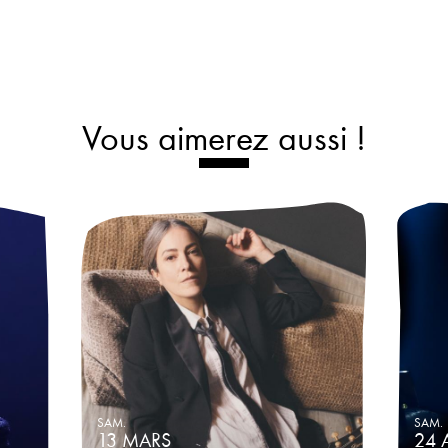
Vous aimerez aussi !
SAM.
SAM.
13
MARS
24