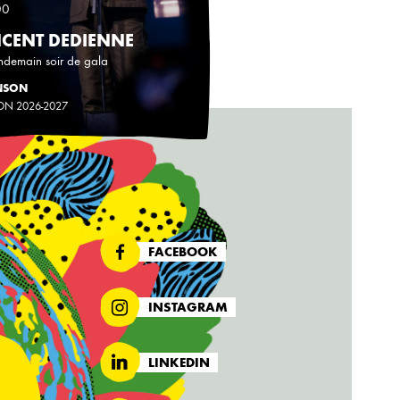
00
NCENT DEDIENNE
ndemain soir de gala
NSON
ON 2026-2027
FACEBOOK
INSTAGRAM
LINKEDIN