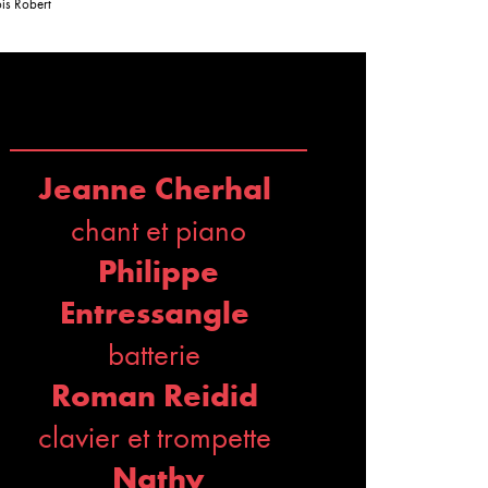
is Robert
Jeanne Cherhal
chant et piano
Philippe
Entressangle
batterie
Roman Reidid
clavier et trompette
Nathy