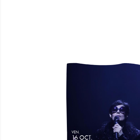
VEN.
16
OCT.