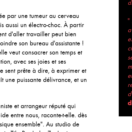
d
ée par une tumeur au cerveau
"
 aussi un électro-choc. À partir
a
nt d'aller travailler peut bien
e
joindre son bureau d'assistante !
c
lle veut consacrer son temps et
s
tion, avec ses joies et ses
m
se sent prête à dire, à exprimer et
e
ît une puissante délivrance, et un
r
d
d
aniste et arrangeur réputé qui
ide entre nous, raconte-t-elle. dès
ique ensemble". Au studio de