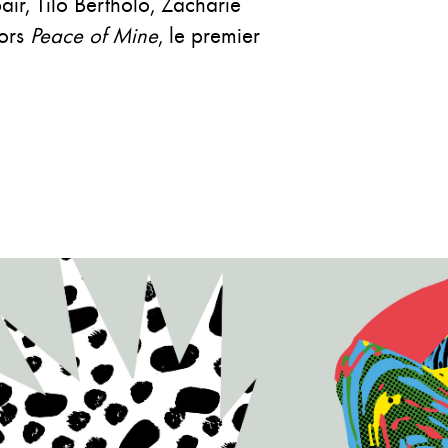
r, Tilo Bertholo, Zacharie
lors
Peace of Mine
, le premier