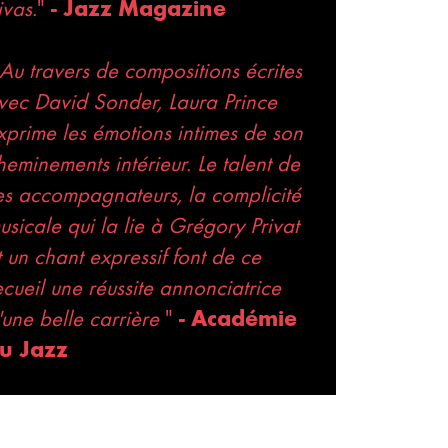
ivas.
"
- Jazz Magazine
Au travers de compositions écrites
vec David Sonder, Laura Prince
xprime les émotions intimes de son
heminements intérieur. Le talent de
es accompagnateurs, la complicité
usicale qui la lie à Grégory Privat
t un chant expressif font de ce
ecueil une réussite annonciatrice
'une belle carrière
"
- Académie
u Jazz