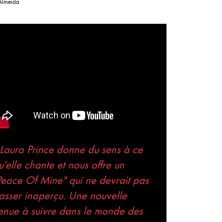
'Almeida
Laura Prince donne du sens à ce
u'elle chante et nous offre un
Peace Of Mine" qui ne devrait pas
asser inaperçu. Une nouvelle
enue à suivre dans le monde des