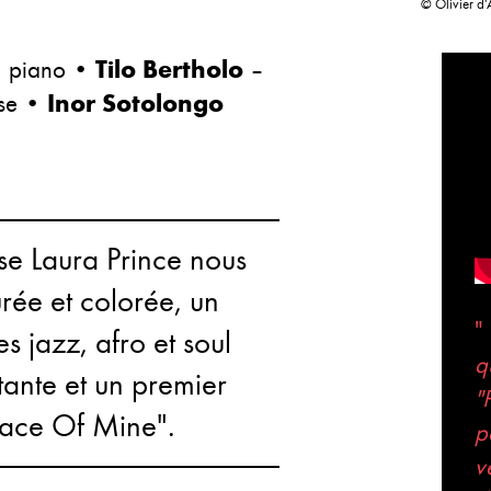
© Olivier d
 piano •
Tilo Bertholo
–
se •
Inor Sotolongo
se Laura Prince nous
ée et colorée, un
"
s jazz, afro et soul
q
tante et un premier
"
ace Of Mine".
p
v